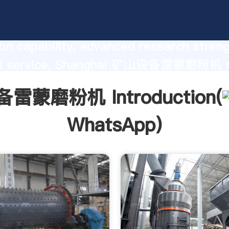
磨粉机 manufacturer Grasping stro
on capability, advanced research stren
nt service, Shanghai 矿山设备雷蒙磨粉机 s
he value and bring values to all of cust
雷蒙磨粉机 Introduction(
WhatsApp
)