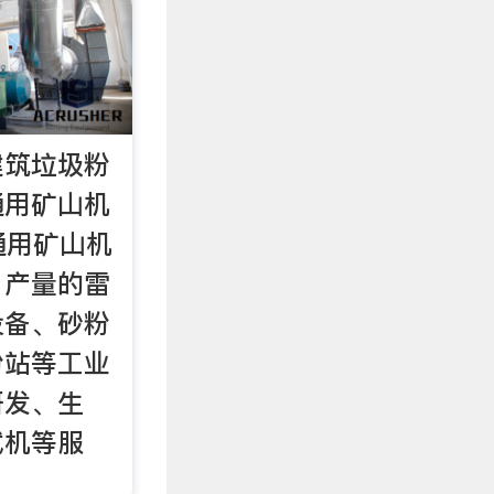
建筑垃圾粉
通用矿山机
· 通用矿山机
、产量的雷
设备、砂粉
粉站等工业
研发、生
试机等服
：