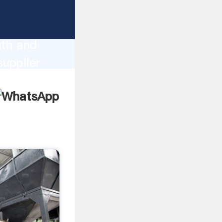
ng
gth and
upplier
omers.