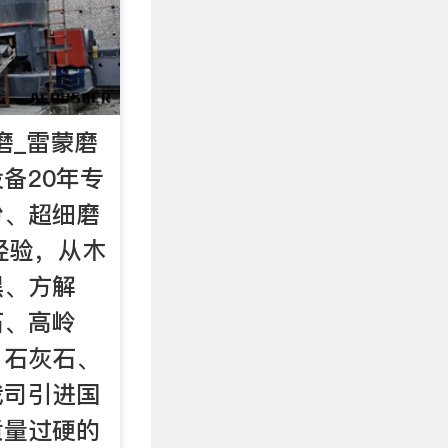
磨_雷蒙磨
备20年专
粉、超细磨
经验，从木
黑、方解
石、高岭
、石灰石、
我司引进国
质量过硬的