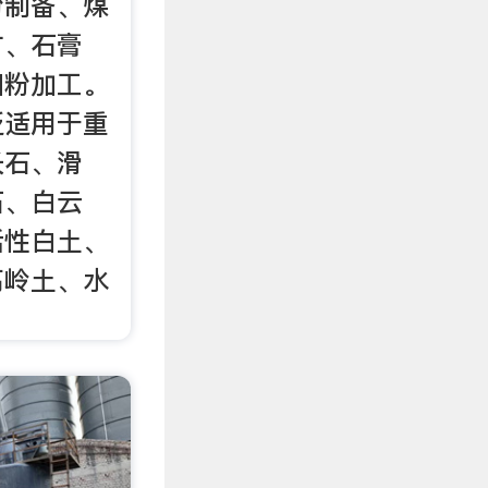
粉制备、煤
矿、石膏
细粉加工。
泛适用于重
长石、滑
石、白云
活性白土、
高岭土、水