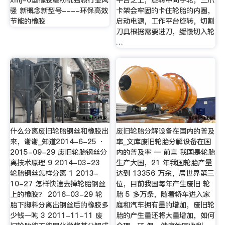
xmj-6型橡胶磨粉机独领行业风
平台之上，旋转中间手轮，三爪
骚 新概念新型号----环保高效
卡架会牢固的卡住轮胎的内圈，
节能的橡胶
启动电源，工作平台旋转，切割
刀具根据需要进刀，缓慢切入轮
…
什么分离废旧轮胎钢丝和橡胶出
废旧轮胎分解设备在国内的普及
来，谢谢_知道2014-6-25 ·
率_文库废旧轮胎分解设备在国
2015-09-29 废旧轮胎钢丝分
内的普及率 一 前言 我国是轮胎
离技术原理 9 2014-03-23
生产大国，21 年我国轮胎产量
轮胎钢丝怎样分离 1 2013-
达到 13356 万余，居世界第三
10-27 怎样快速去掉轮胎钢丝
位，目前我国每年产生废旧 轮
上的橡胶？ 2016-03-29 轮
胎 5 多万条，随着轿车进入家
胎下脚料分离出钢丝后的橡胶多
庭和汽车拥有量的增加，废旧轮
少钱一吨 3 2011-11-11 废
胎的产生量还将大量增加，如何