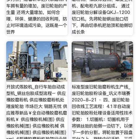
车拥有量的增加，废旧轮胎的产
机、配电柜九部分组成。 通过
生量 还将大量增加，如何合
废旧轮胎分解设备QKJ-1200
理、环保、健康的回收利用，防
切口机，先将轮胎钢丝胎口切
止对环境造成污染，这既是一个
下，再由切条机把胎顶和胎侧切
世界
成长条
开放式炼胶机_自行车胎自动成
标准型废旧轮胎磨粉机生产线_
型机_钢丝包胶成型流程– 供应
废旧轮胎胶粉设备_巩义市瑞赛
橡胶磨粉机 供应橡胶磨粉机处
2020-8-21 · 四、废旧轮胎
理废轮胎 市场巨大 销路无忧 供
回收线工艺流程：4.1半自动废
应推荐新品￥全自动橡胶磨机磨
旧轮胎胶粉处理设备适用性技术
粉机￥ 供应橡胶机械(图) 供应
参数： 1.切圈机：切圈机用于
橡胶机械(图) 供应橡胶机械 供
将钢丝胎的胎侧一边切下，以便
橡胶机械(图) 供应橡胶机械(图)
下一步的分割。将轮胎置于园盘