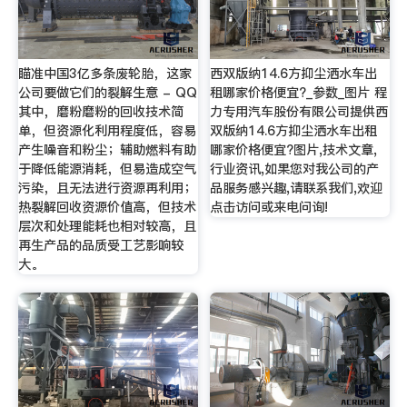
瞄准中国3亿多条废轮胎，这家
西双版纳14.6方抑尘洒水车出
公司要做它们的裂解生意 - QQ
租哪家价格便宜?_参数_图片 程
其中，磨粉磨粉的回收技术简
力专用汽车股份有限公司提供西
单，但资源化利用程度低，容易
双版纳14.6方抑尘洒水车出租
产生噪音和粉尘；辅助燃料有助
哪家价格便宜?图片,技术文章,
于降低能源消耗，但易造成空气
行业资讯,如果您对我公司的产
污染，且无法进行资源再利用；
品服务感兴趣,请联系我们,欢迎
热裂解回收资源价值高，但技术
点击访问或来电问询!
层次和处理能耗也相对较高，且
再生产品的品质受工艺影响较
大。