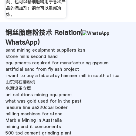
商，也可以精细磨粉用于各种产
品的添加剂；钢丝可以重新冶
炼。
钢丝胎磨粉技术 Relation(
WhatsApp
)
sand mining equipment suppliers kzn
stone mills second hand
equipments required for manufacturing gypsum
artificial sand from fly ash project
i want to buy a laboratoy hammer mill in south africa
山东河石磨粉机
水泥设备立磨
uni solutions mining equipment
what was gold used for in the past
leasure line aa220coal boiler
milling machines for stone
Marble Mining In Australia
mining and it components
500 tpd cement grinding plant