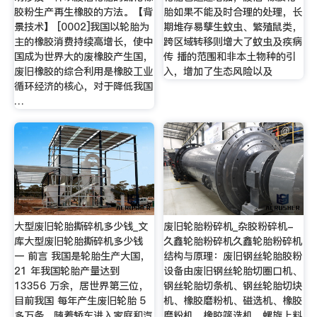
胶粉生产再生橡胶的方法。【背
胎如果不能及时合理的处理，长
景技术】 [0002]我国以轮胎为
期堆存易孳生蚊虫、繁殖鼠类，
主的橡胶消费持续高增长，使中
跨区域转移则增大了蚊虫及疾病
国成为世界大的废橡胶产生国，
传 播的范围和非本土物种的引
废旧橡胶的综合利用是橡胶工业
入，增加了生态风险以及
循环经济的核心，对于降低我国
…
大型废旧轮胎撕碎机多少钱_文
废旧轮胎粉碎机_杂胶粉碎机-
库大型废旧轮胎撕碎机多少钱
久鑫轮胎粉碎机久鑫轮胎粉碎机
一 前言 我国是轮胎生产大国，
结构与原理：废旧钢丝轮胎胶粉
21 年我国轮胎产量达到
设备由废旧钢丝轮胎切圈口机、
13356 万余，居世界第三位，
钢丝轮胎切条机、钢丝轮胎切块
目前我国 每年产生废旧轮胎 5
机、橡胶磨粉机、磁选机、橡胶
多万条，随着轿车进入家庭和汽
磨粉机、橡胶筛选机、螺旋上料