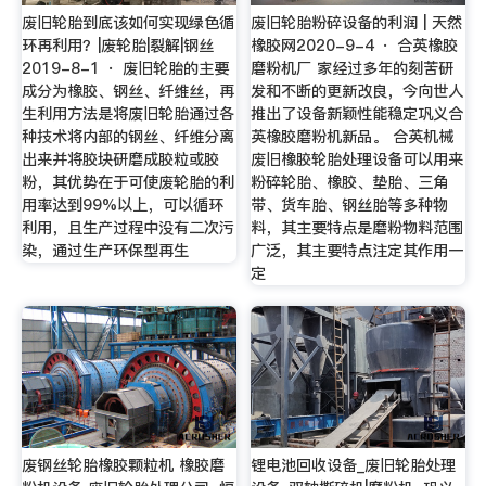
废旧轮胎到底该如何实现绿色循
废旧轮胎粉碎设备的利润 | 天然
环再利用？|废轮胎|裂解|钢丝
橡胶网2020-9-4 · 合英橡胶
2019-8-1 · 废旧轮胎的主要
磨粉机厂 家经过多年的刻苦研
成分为橡胶、钢丝、纤维丝，再
发和不断的更新改良，今向世人
生利用方法是将废旧轮胎通过各
推出了设备新颖性能稳定巩义合
种技术将内部的钢丝、纤维分离
英橡胶磨粉机新品。 合英机械
出来并将胶块研磨成胶粒或胶
废旧橡胶轮胎处理设备可以用来
粉，其优势在于可使废轮胎的利
粉碎轮胎、橡胶、垫胎、三角
用率达到99%以上，可以循环
带、货车胎、钢丝胎等多种物
利用，且生产过程中没有二次污
料，其主要特点是磨粉物料范围
染，通过生产环保型再生
广泛，其主要特点注定其作用一
定
废钢丝轮胎橡胶颗粒机 橡胶磨
锂电池回收设备_废旧轮胎处理