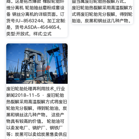
商。这是铭杰爆款 橡胶轮胎纤
益当属废旧轮胎热裂解方式。
维分离机 轮胎抽丝磨粉成套设
废旧轮胎热裂解采用高温裂解方
备 钢丝分离机的详细页面。订
式将废旧轮胎充分裂解，得到轮
货号:IU-8563244，加工定制:
胎油，炭黑和钢丝这几种产物。
是，货号:ASDA-4564654，
类型:开放式，样式:立式
废旧轮胎处理再利用技术_行业
新闻2018-11-5 · 废旧轮胎
热裂解采用高温裂解方式将废旧
轮胎充分裂解，得到轮胎油，炭
黑和钢丝这几种产物。 这些产
物具有较高的价值。 轮胎油可
以卖发电厂、锅炉厂、钢铁厂
等；炭黑可以卖给炭黑售卖供应