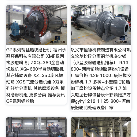
GP系列钢丝胎块磨粉机_宿州永
巩义市恒德机械制造有限公司巩
冠环保科技有限公司 XMF系列
义轮胎粉碎分离钢丝机多少钱
橡胶磨粉 机 ZXQ-380全自动
（小型胶粉输送机推荐） 9.13
切胶机 XQ-680半自动切胶机
800-河南轮胎橡胶磨粉机设备
其它辅助设备 XZ-350旋风振
厂家价格 4.29 1000-废旧橡胶
动筛 XQS气流分选机组 XQ系
粉碎机 1.7 多种-小型废旧轮胎
列纤维分离机 其他磨粉设备 板
加工磨粉设备特点介绍 1.7 汕
材磨粉机组 更多分类 推荐资讯
头轮胎粉碎设备设计新颖维护方
GP系列钢丝胎
便gyhy1212 11.25 800-河南
废旧轮胎处理设备厂家