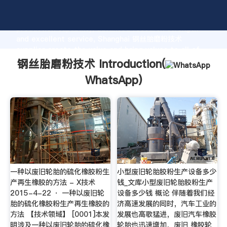
钢丝胎磨粉技术 manufacturer Grasping strong
production capability, advanced research strength
and excellent service, Shanghai 钢丝胎磨粉技术
supplier create the value and bring values to all of
customers.
钢丝胎磨粉技术 Introduction(
WhatsApp
)
一种以废旧轮胎的硫化橡胶粉生
小型废旧轮胎胶粉生产设备多少
产再生橡胶的方法 - X技术
钱_文库小型废旧轮胎胶粉生产
2015-4-22 · 一种以废旧轮
设备多少钱 概论 伴随着我们经
胎的硫化橡胶粉生产再生橡胶的
济高速发展的同时，汽车工业的
方法 【技术领域】 [0001]本发
发展也高歌猛进，废旧汽车橡胶
明涉及一种以废旧轮胎的硫化橡
轮胎也迅速增加，废旧 橡胶轮