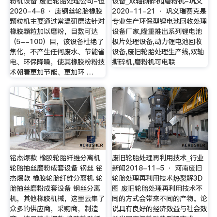
粉机设备 废旧轮胎处理公司-恒
设备_双轴撕碎机|磨粉机-巩义
2020-4-8 · 废钢丝轮胎橡胶
2020-11-21 · 巩义瑞赛克是
颗粒机主要通过常温研磨法针对
专业生产环保型锂电池回收处理
橡胶颗粒加以磨粉，目数可达
设备厂家,隆重推出系列锂电池
（5--100）目，该设备杜绝了
极片处理设备,动力锂电池回收
焦化，不产生任何废水、节能省
设备,废旧轮胎处理生产线,双轴
电、环保降噪，使其橡胶粉粉技
撕碎机,磨粉机可电联
术朝着更加节能、更加环 …
铭杰爆款 橡胶轮胎纤维分离机
废旧轮胎处理再利用技术_行业
轮胎抽丝磨粉成套设备 钢丝 铭
新闻2018-11-5 · 河南废旧
杰爆款 橡胶轮胎纤维分离机 轮
轮胎处理再利用技术热裂解3D
胎抽丝磨粉成套设备 钢丝分离
图 废旧轮胎处理再利用技术不
机，其他橡胶机械，这里云集了
同的方式会带来不同的产物。论
众多的供应商，采购商，制造
说具有良好的经济效益与社会效