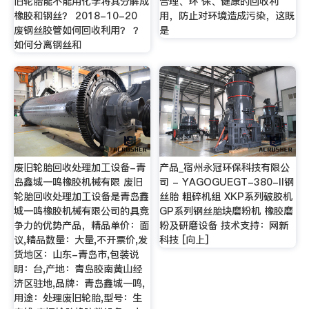
旧轮胎能不能用化学将其分解成
合理、环 保、健康的回收利
橡胶和钢丝？ 2018-10-20
用，防止对环境造成污染，这既
废钢丝胶管如何回收利用？ ？
是
如何分离钢丝和
废旧轮胎回收处理加工设备-青
产品_宿州永冠环保科技有限公
岛鑫城一鸣橡胶机械有限 废旧
司 - YAGOGUEGT-380-II钢
轮胎回收处理加工设备是青岛鑫
丝胎 粗碎机组 XKP系列破胶机
城一鸣橡胶机械有限公司的具竞
GP系列钢丝胎块磨粉机 橡胶磨
争力的优势产品，精品单价：面
粉及研磨设备 技术支持：网新
议,精品数量：大量,不开票价,发
科技 [向上]
货地区：山东-青岛市,包装说
明：台,产地：青岛胶南黄山经
济区驻地,品牌：青岛鑫城一鸣,
用途：处理废旧轮胎,型号：生