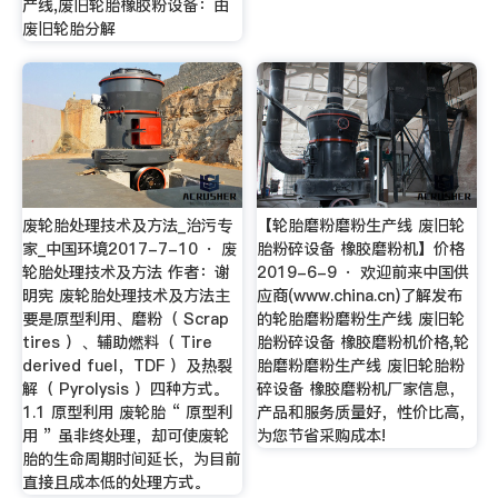
产线,废旧轮胎橡胶粉设备：由
废旧轮胎分解
废轮胎处理技术及方法_治污专
【轮胎磨粉磨粉生产线 废旧轮
家_中国环境2017-7-10 · 废
胎粉碎设备 橡胶磨粉机】价格
轮胎处理技术及方法 作者：谢
2019-6-9 · 欢迎前来中国供
明宪 废轮胎处理技术及方法主
应商(www.china.cn)了解发布
要是原型利用、磨粉（ Scrap
的轮胎磨粉磨粉生产线 废旧轮
tires ）、辅助燃料（ Tire
胎粉碎设备 橡胶磨粉机价格,轮
derived fuel，TDF ）及热裂
胎磨粉磨粉生产线 废旧轮胎粉
解（ Pyrolysis ）四种方式。
碎设备 橡胶磨粉机厂家信息，
1.1 原型利用 废轮胎 “ 原型利
产品和服务质量好，性价比高，
用 ” 虽非终处理，却可使废轮
为您节省采购成本!
胎的生命周期时间延长，为目前
直接且成本低的处理方式。