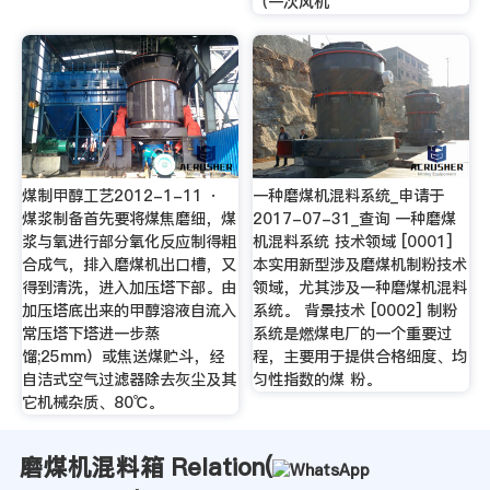
（一次风机
煤制甲醇工艺2012-1-11 ·
一种磨煤机混料系统_申请于
煤浆制备首先要将煤焦磨细，煤
2017-07-31_查询 一种磨煤
浆与氧进行部分氧化反应制得粗
机混料系统 技术领域 [0001]
合成气，排入磨煤机出口槽，又
本实用新型涉及磨煤机制粉技术
得到清洗，进入加压塔下部。由
领域，尤其涉及一种磨煤机混料
加压塔底出来的甲醇溶液自流入
系统。 背景技术 [0002] 制粉
常压塔下塔进一步蒸
系统是燃煤电厂的一个重要过
馏;25mm）或焦送煤贮斗，经
程，主要用于提供合格细度、均
自洁式空气过滤器除去灰尘及其
匀性指数的煤 粉。
它机械杂质、80℃。
磨煤机混料箱 Relation(