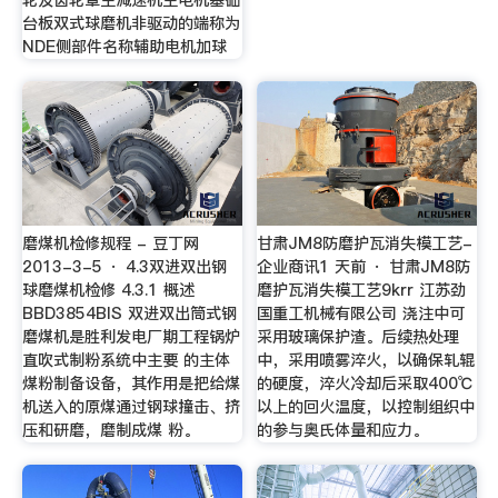
轮及齿轮罩主减速机主电机基础
台板双式球磨机非驱动的端称为
NDE侧部件名称辅助电机加球
磨煤机检修规程 - 豆丁网
甘肃JM8防磨护瓦消失模工艺-
2013-3-5 · 4.3双进双出钢
企业商讯1 天前 · 甘肃JM8防
球磨煤机检修 4.3.1 概述
磨护瓦消失模工艺9krr 江苏劲
BBD3854BIS 双进双出筒式钢
国重工机械有限公司 浇注中可
磨煤机是胜利发电厂期工程锅炉
采用玻璃保护渣。后续热处理
直吹式制粉系统中主要 的主体
中，采用喷雾淬火，以确保轧辊
煤粉制备设备，其作用是把给煤
的硬度，淬火冷却后采取400℃
机送入的原煤通过钢球撞击、挤
以上的回火温度，以控制组织中
压和研磨，磨制成煤 粉。
的参与奥氏体量和应力。