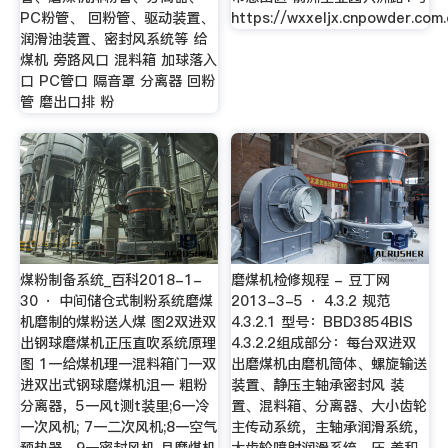
PC粉管、 回粉管、驱动装置、
https://wxxeljx.cnpowder.com.
润滑油装置、密封风系统等 给
煤机 旁路风口 混料箱 加球落入
口 PC管口 隔音罩 分离器 回粉
管 磨出口排 粉
煤粉制备系统_百科2018-1-
磨煤机检修规程 - 豆丁网
30 · 中间储仓式制粉系统磨煤
2013-3-5 · 4.3.2 规范
机磨制的煤粉送人煤 图2双进双
4.3.2.1 型号：BBD3854BIS
出钢球磨煤机正压直吹系统原理
4.3.2.2组成部分：每台双进双
图 1一给煤机理一混料箱门一双
出磨煤机由磨机筒体、螺旋输送
进双出式钢球磨煤机沮一 粗粉
装置、静压主轴承密封风 装
分离器，5一风t测t装里;6一冷
置、混料箱、分离器、大小齿轮
一次风机; 7一二次风机;8一空气
主传动系统，主轴承润滑系统，
预热器，9一密封风机 且磨煤机
大齿轮喷射润滑系统，压 差和