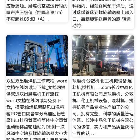
应渗漏油。磨煤机空载运行时的
料箱内，经旁路风预干燥后，通
噪声声压级值（距隔音罩1m）
过落煤管落到螺旋输送器上部入
不应超过85dB（A）。
口，靠螺旋输送装置的旋 转运
动将
双进双出磨煤机工作流程_word
球磨机;分散机;化工机械设备;混
文档在线阅读与下载_文档网提
料机;搅拌机 - .com长沙中晶化
供双进双出磨煤机工作流程
工机械有限公司是球磨机、分散
word文档在线阅读与免费下
机、化工机械设备、混料机、搅
载，摘要:给煤机旁路风口混料
拌机等产品专业生产加工的公
箱PC管口隔音罩分离器回粉管
司，拥有完整、科学的质量管理
磨出口排粉管磨机筒体中空圆管
体系。长沙中晶化工机械有限公
驱动端称齿轮油站为DE侧一次
司的诚信、实力和产品质量获得
风道中空轴及螺旋输送器大小齿
业界的认 …