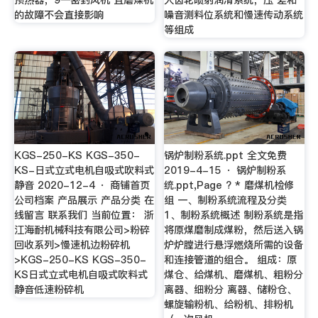
的故障不会直接影响
噪音测料位系统和慢速传动系统
等组成
KGS-250-KS KGS-350-
锅炉制粉系统.ppt 全文免费
KS-日式立式电机自吸式吹料式
2019-4-15 · 锅炉制粉系
静音 2020-12-4 · 商铺首页
统.ppt,Page ? * 磨煤机检修
公司档案 产品展示 产品分类 在
组 一、制粉系统流程及分类
线留言 联系我们 当前位置： 浙
1、制粉系统概述 制粉系统是指
江海耐机械科技有限公司>粉碎
将原煤磨制成煤粉，然后送入锅
回收系列>慢速机边粉碎机
炉炉膛进行悬浮燃烧所需的设备
>KGS-250-KS KGS-350-
和连接管道的组合。 组成：原
KS日式立式电机自吸式吹料式
煤仓、给煤机、磨煤机、粗粉分
静音低速粉碎机
离器、细粉分 离器、储粉仓、
螺旋输粉机、给粉机、排粉机