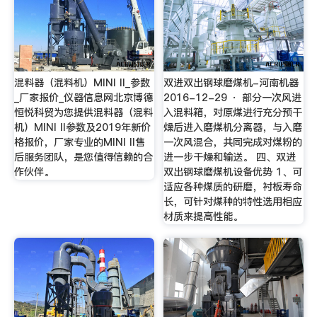
混料器（混料机）MINI II_参数
双进双出钢球磨煤机-河南机器
_厂家报价_仪器信息网北京博德
2016-12-29 · 部分一次风进
恒悦科贸为您提供混料器（混料
入混料箱，对原煤进行充分预干
机）MINI II参数及2019年新价
燥后进入磨煤机分离器，与入磨
格报价，厂家专业的MINI II售
一次风混合，共同完成对煤粉的
后服务团队，是您值得信赖的合
进一步干燥和输送。 四、双进
作伙伴。
双出钢球磨煤机设备优势 1、可
适应各种煤质的研磨，衬板寿命
长，可针对煤种的特性选用相应
材质来提高性能。