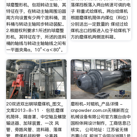
球磨整形机，包括转动主轴，其
落煤挡板落入两台转速可调的电
特征在于，在转动主轴周围沿圆
子 称重式给煤机。两台给煤机
周方向设置有少两个混料桶，混
根据磨煤机筒体内煤位（料位）
料桶与转动主轴同步转动装配。
分别送出一定数量的 煤经过给
2.根据权利要求1所述的球磨整
煤机出口挡板进入位于给煤机下
形机，其特征在于，所述的混料
方的磨煤机两侧混料箱。
桶的轴线与转动主轴轴线之间有
一平面夹角α，10°＜α＜80°。
20双进双出钢球磨煤机_图文_
磨粉机-对辊机_产品详情 -
文库2013-8-11 · 包括:磨煤
cnpowder.com.cn无锡新而立
机筒体、隔音罩、中空轴及螺旋
机械设备有限公司官方展台由中
输送器、加球装置、一次 风
国粉体网设计制作，工商信息已
管、旁路风管、混料箱、落煤
核实。 公司地址：江苏省无锡
管、磨煤机排粉管、分离器、
市惠山区 前洲工业园兴洲路1号