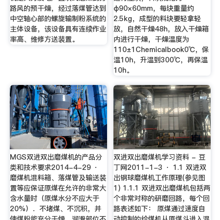
路风的预干燥，经过落煤管达到
φ90×60mm，每块重量约
中空轴心部的螺旋输制粉系统的
2.5kg，成型的料块要轻拿轻
主体设备，该设备具有连续作业
放，自然干燥48h，放入干燥箱
率高、维修方送装置。
内进行干燥，干燥温度为
110±1Chemicalbook0℃，保
温10h，升温到300℃，再保温
10h。
MGS双进双出磨煤机的产品分
双进双出磨煤机学习资料 - 豆
类和技术要求2014-4-29 ·
丁网2011-1-3 · 1.1 双进双
磨煤机混料箱、落煤管及输送装
出钢球磨煤机工作原理(参见图
置等应保证原煤在允许的非常大
1) 1.1.1 双进双出磨煤机包括两
含水量时（原煤水分不应大于
个非常对称的研磨回路，每个回
20%）．不堵煤、不沉积，并
路表述如下： 原煤通过速度自
使煤粉能充分干燥。润滑部位不
动控制的给煤机从原煤斗进入混