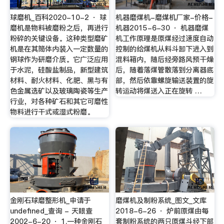
球磨机_百科2020-10-2 · 球
机器磨煤机-磨煤机厂家-价格-
磨机是物料被磨粉之后，再进行
机器2015-6-30 · 机器磨煤
粉碎的关键设备。这种类型磨矿
机工作原理是原煤经过速度自动
机是在其筒体内装入一定数量的
控制的给煤机从料斗卸下进入到
钢球作为研磨介质。它广泛应用
混料箱内，随后经旁路风预干燥
于水泥，硅酸盐制品，新型建筑
后，随着落煤管散落到分离器底
材料、耐火材料、化肥、黑与有
部，然后依靠螺旋输送装置的旋
色金属选矿以及玻璃陶瓷等生产
转运动将煤送入正在旋转 …
行业，对各种矿石和其它可磨性
物料进行干式或湿式粉磨。
金刚石球磨整形机_申请于
磨煤机及制粉系统_图文_文库
undefined_查询 - 天眼查
2018-6-26 · 炉前原煤由每
2002-6-20 · 1.一种金刚石
套制粉系统的两只原煤斗经下部