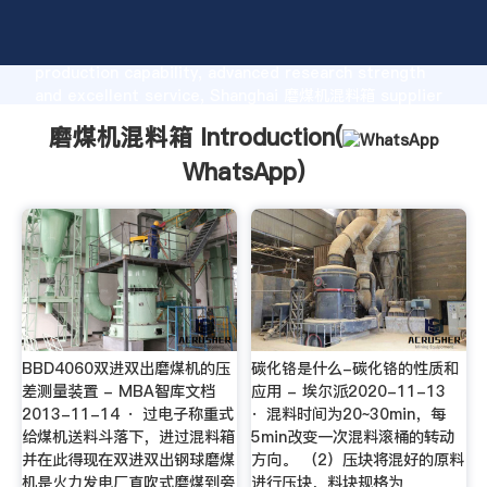
磨煤机混料箱 manufacturer Grasping strong
production capability, advanced research strength
and excellent service, Shanghai 磨煤机混料箱 supplier
create the value and bring values to all of customers.
磨煤机混料箱 Introduction(
WhatsApp
)
BBD4060双进双出磨煤机的压
碳化铬是什么-碳化铬的性质和
差测量装置 - MBA智库文档
应用 - 埃尔派2020-11-13
2013-11-14 · 过电子称重式
· 混料时间为20~30min，每
给煤机送料斗落下，进过混料箱
5min改变一次混料滚桶的转动
并在此得现在双进双出钢球磨煤
方向。 （2）压块将混好的原料
机是火力发电厂直吹式磨煤到旁
进行压块，料块规格为