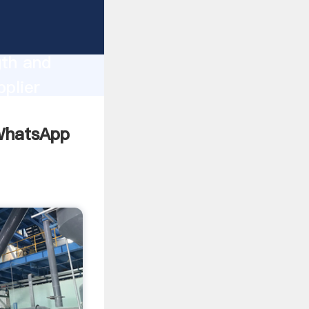
gth and
plier
omers.