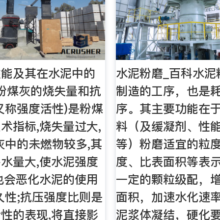
性能及其在水泥中的
水泥粉磨_百科水泥
粉煤灰的烧失量和抗
制造的工序，也是
又称强度活性)是粉煤
序。其主要功能在
术指标,烧失量过大,
料（及缓凝剂、性
灰中的未燃物较多,其
等）粉磨适宜的粒
水量大,使水泥强度
度、比表面积等表
也会恶化水泥的使用
一定的颗粒级配，
久性;抗压强度比则是
面积，加速水化速
性的表现,将直接影
泥浆体凝结，硬化