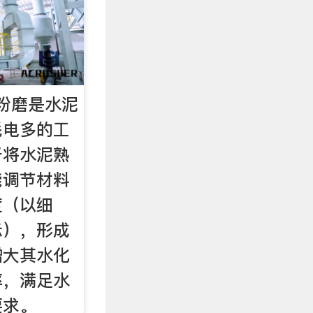
粉磨是水泥
耗电多的工
于将水泥熟
能调节材料
度（以细
示），形成
增大其水化
率，满足水
要求。