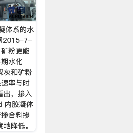
凝体系的水
2015-7-
比 矿粉更能
早期水化
煤灰和矿粉
热速率与时
看出，掺入
d 内胶凝体
着掺合料掺
度地降低。