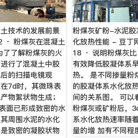
凝土技术的发展前景
粉煤灰矿粉-水泥胶
-12 · 粉煤灰在混凝土
化放热性能 - 豆丁网
为了了解粉煤灰的火
18 · 说明粉煤灰
，进行了混凝土中胶
有效降低胶凝体系
化后的扫描电镜观
热。 是不同掺量粉
在7d时，其微珠表
的胶凝体系水化放
化产物絮状物生成；
间的关系图。 可以
珠表面已形成致密的水
粉煤灰或矿粉后，3
且其周围水泥的水化
系水化放热速率随
本是致密的凝胶状物
量的增 加有不同程