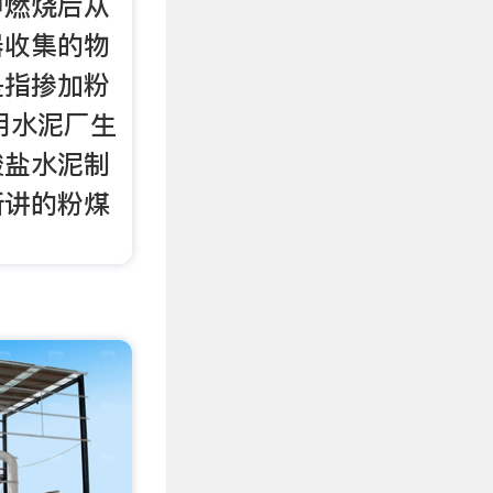
中燃烧后从
器收集的物
是指掺加粉
用水泥厂生
酸盐水泥制
所讲的粉煤