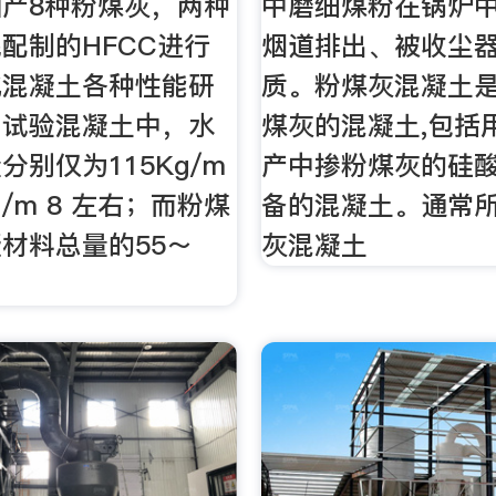
产8种粉煤灰，两种
中磨细煤粉在锅炉
配制的HFCC进行
烟道排出、被收尘
化混凝土各种性能研
质。粉煤灰混凝土
。试验混凝土中，水
煤灰的混凝土,包括
分别仅为115Kg/m
产中掺粉煤灰的硅
Kg/m 8 左右；而粉煤
备的混凝土。通常
材料总量的55～
灰混凝土