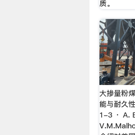
质。
大掺量粉
能与耐久性 
1-3 · A. 
V.M.Mal