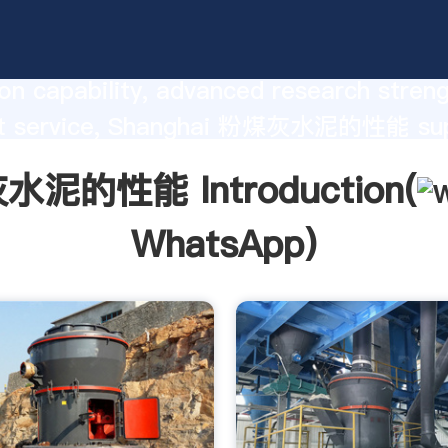
性能 manufacturer Grasping strong
on capability, advanced research stren
nt service, Shanghai 粉煤灰水泥的性能 sup
he value and bring values to all of cust
泥的性能 Introduction(
WhatsApp
)