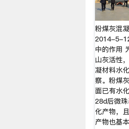
粉煤灰混
2014-5
中的作用 
山灰活性
凝材料水
察。粉煤灰
面已有水
28d后微
化产物，
产物也基