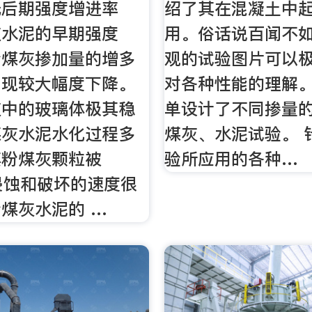
低后期强度增进率
绍了其在混凝土中
灰水泥的早期强度
用。俗话说百闻不
粉煤灰掺加量的增多
观的试验图片可以
出现较大幅度下降。
对各种性能的理解
灰中的玻璃体极其稳
单设计了不同掺量
煤灰水泥水化过程多
煤灰、水泥试验。 
其粉煤灰颗粒被
验所应用的各种…
)2侵蚀和破坏的速度很
煤灰水泥的 …