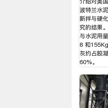
介绍对美国
波特兰水泥
新拌与硬
究的结果
与水泥用量
8 和155
灰约占胶凝
60%。