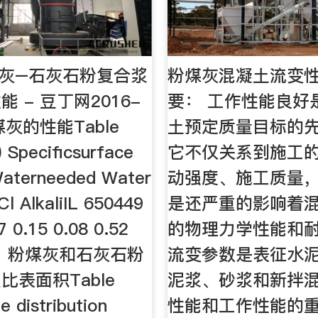
灰–石灰石粉复合浆
粉煤灰混凝土流变
 - 豆丁网2016-
要： 工作性能良好
粉煤灰的性能Table
土预定质量目标的
) Specificsurface
它不仅关系到施工
Waterneeded Water
动强度、施工质量
l AlkaliIL 650449
是还严重的影响着
7 0.15 0.08 0.52
的物理力学性能和
水泥、粉煤灰和石灰石粉
流变参数是表征水泥
比表面积Table
泥浆、砂浆和新拌混
ze distribution
性能和工作性能的