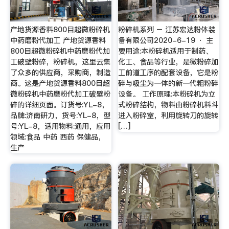
产地货源香料800目超微粉碎机
粉碎机系列 – 江苏宏达粉体装
中药磨粉代加工 产地货源香料
备有限公司2020-6-19 · 主
800目超微粉碎机中药磨粉代加
要用途:本粉碎机适用于制药、
工破壁粉碎，粉碎机，这里云集
化工、食品等行业，是微粉碎加
了众多的供应商，采购商，制造
工前道工序的配套设备，它是粉
商。这是产地货源香料800目超
碎与吸尘为一体的新一代粗粉碎
微粉碎机中药磨粉代加工破壁粉
设备。 工作原理:本粉碎机为立
碎的详细页面。订货号:YL-8，
式粉碎结构，物料由粉碎机料斗
品牌:济南研力，货号:YL-8，型
进入粉碎室，利用旋转刀的旋转
号:YL-8，适用物料:通用，应用
[…]
领域:食品 中药 西药 保健品，
生产