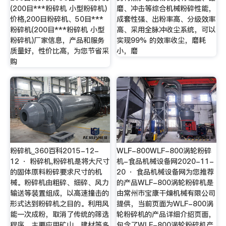
(200目***粉碎机 小型粉碎机)
磨、冲击等综合机械粉碎性能，
价格,200目粉碎机、50目***
成套性强、出粉率高、分级效率
粉碎机(200目***粉碎机 小型
高、采用全脉冲收尘系统，可以
粉碎机)厂家信息，产品和服务
实现99% 的效率收尘，磨耗
质量好，性价比高，为您节省采
小，磨
购
粉碎机_360百科2015-12-
WLF-800WLF-800涡轮粉碎
12 · 粉碎机,粉碎机是将大尺寸
机-食品机械设备网2020-11-
的固体原料粉碎要求尺寸的机
20 · 食品机械设备网为您推荐
械。粉碎机由粗碎、细碎、风力
的产品WLF-800涡轮粉碎机是
输送等装置组成，以高速撞击的
由常州市宝康干燥机械有限公司
形式达到粉碎机之目的。利用风
提供，当前页面为WLF-800涡
能一次成粉，取消了传统的筛选
轮粉碎机的产品详细介绍页面，
程序。主要应用矿山，建材等多
包含了WLF-800涡轮粉碎机产