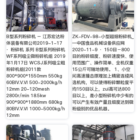
B型系列粉碎机 – 江苏宏达粉
ZK-FDV-98-小型超细粉碎机_
体装备有限公司2019-1-17
—中国食品机械设备供应网
· 粉碎机 系列 B型系列粉碎机
2020-11-9 · 150目－800
WF系列吸尘微粉碎机组 2019
目的粉碎细度、粉碎速度快、使
年1月17日 WCSJ系列吸尘粗
用范围广、操作简单、全机仅重
粉碎机组(2011款
15公斤可随地使用。 1、小空
800*900*1550mm 550kg
间高速撞击原理加上精密连续风
60BIV.V.VI 500-2000kg/h
选机构，可以使得粉碎颗粒度平
12mm 20-120mesh
均150目以上，zui高可达800
2800r/min 18.5kw
目以上，是小型粉碎机中少有的
900*900*1880mm 680kg
可以产生有效产量且细度达到微
80BIV.V.VI 1000-5000kg/h
粉级别的优品机器。
12mm