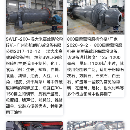
SWLF-200-湿大米高效涡轮粉
800目雷蒙粉磨机价格/厂家
碎机-广州市旭朗机械设备有限
2020-9-2 · 800目雷蒙粉磨
公司2017-12-12 · 湿大米高
机是 新型高能环保磨粉设备，
效涡轮粉碎机，旭朗SWLF涡轮
该设备进料粒度：125-1200
粉碎机主要适用于制药、化工、
毫米，量:5-1100吨/ 小时，其
食品（例：生姜、辣椒、白糖、
使用范围较广泛，适用于粉碎石
食盐、胡椒、油麦、大豆、八
灰石、方解石、石英石、白云
角、桂皮、烘干蔬菜）等中低硬
石、矿渣等一些较为常见的物
度物料的粉碎加工，细度在30-
料，在建筑、建材、耐火材料等
150目之间调节，具有产量高、
多个行业领域中也得到了
粒度细、噪声低、能耗低、维修
简单、安装方便等优点，特别适
用于油性