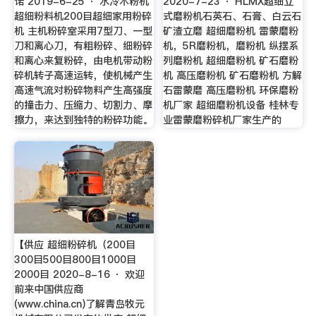
诺 2019-6-25 · 水冷木粉机
2020-7-23 · HLMX超细立
超细粉料机200目超细家用粉碎
式磨粉机石英石、石膏、白云石
机 主机粉碎室采用7型刀、一型
矿渣立磨 超细磨粉机 雷蒙磨粉
刀和离心刀，有粗粉碎、细粉碎
机，5R磨粉机，磨粉机 纵摆系
和离心来复粉碎，由电机带动粉
列磨粉机 超细磨粉机 矿石磨粉
碎机转子高速运转，使机械产生
机 高压磨粉机 矿石磨粉机 方解
高速气流对粉碎物料产生高强度
石雷蒙磨 高压磨粉机 环保磨粉
的撞击力、压缩力、切割力、摩
机厂家 超细磨粉机设备 桂林专
擦力，来达到独特的粉碎功能。
业雷蒙磨粉碎机厂家生产的
【供应 超细粉碎机（200目
300目500目800目1000目
2000目 2020-8-16 · 欢迎
前来中国供应商
(www.china.cn)了解青岛牧元