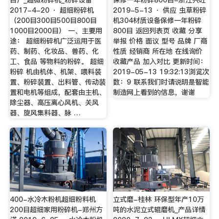
2017-4-20 · 超细粉碎机
2019-5-13 · 供应 虫草粉碎
（200目300目500目800目
机304材质设备保修一年粉碎
1000目2000目） 一、主要用
800目 返回列表页 收藏 分享
途： 超细粉碎机广泛运用于医
举报 价格 面议 型号 品牌 厂商
药、制药、化妆品、兽药、化
性质 经销商 所在地 在线询价
工、食品 等物料的粉碎。 超细
收藏产品 加入对比 更新时间：
粉碎 机由机体、机架、喂料装
2019-05-13 19:32:13浏览次
置、粉碎装置、出料管、传动装
数：9 联系我们时请说明是智能
置和电机等组成，配套由主机、
制造网上看到的信息，谢谢
除尘器、高压离心风机、关风
器、旋风集料器、脉 …
400-水冷木粉机超细粉料机
立式磨-桂林 环保型年产10万
200目超细家用粉碎机-郑州方
吨的水泥立式辊磨机_产品详情