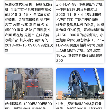
鱼腥草立式粗碎机、金银花粉碎
ZK-FDV-98-小型超细粉碎机_
机-江阴市佳科机械制造有限公
—中国食品机械设备供应网
司2018-3-15 · 鱼腥草立式
2020-11-9 · 小型超细粉碎
粗碎机、金银花粉碎机 返回列
机应用范围 广泛用于矿物质、
表页 收藏 分享 举报 价格 ￥
纤维质及稍具粘性的物质，均能
65000 型号 品牌 厂商性质 生
粉碎极细的粒度，可将物料粉碎
产商 所在地 无锡市 在线询价
成150—800目的超微细粉。小
收藏产品 加入对比 更新时间：
型超细粉碎机设备特点 1、ZK-
2018-03-15 09:00:39浏览次
FDV-98实验用超微粉碎机为桌
数
上型高细度粉碎机，全机仅重
15kg，多数物料粉碎细度超过
200
超细粉碎机（200目300目500
供应 虫草粉碎机304材质设备
目）_超微粉碎机_粉碎设备
保修一年粉碎800目-浙江兴旺