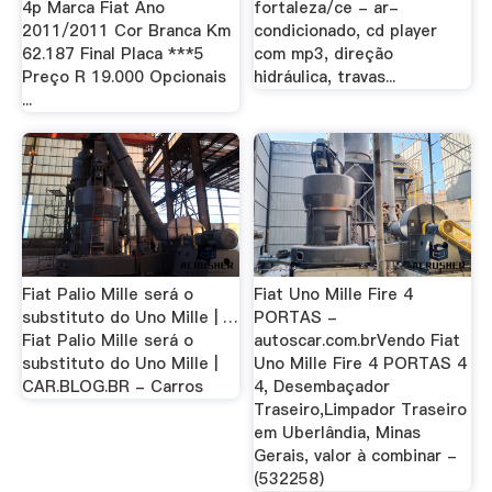
4p Marca Fiat Ano
fortaleza/ce - ar-
2011/2011 Cor Branca Km
condicionado, cd player
62.187 Final Placa ***5
com mp3, direção
Preço R 19.000 Opcionais
hidráulica, travas...
...
Fiat Palio Mille será o
Fiat Uno Mille Fire 4
substituto do Uno Mille | …
PORTAS -
Fiat Palio Mille será o
autoscar.com.brVendo Fiat
substituto do Uno Mille |
Uno Mille Fire 4 PORTAS 4
CAR.BLOG.BR - Carros
4, Desembaçador
Traseiro,Limpador Traseiro
em Uberlândia, Minas
Gerais, valor à combinar -
(532258)