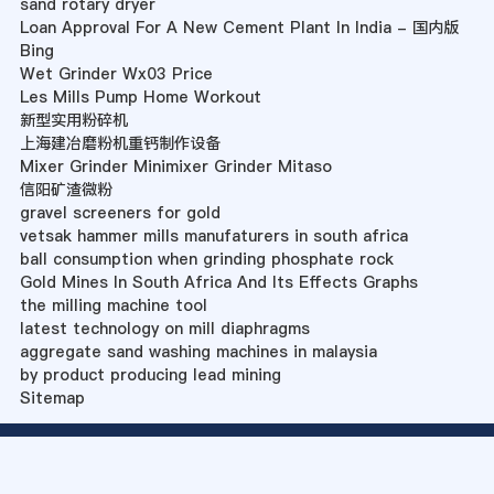
sand rotary dryer
Loan Approval For A New Cement Plant In India - 国内版
Bing
Wet Grinder Wx03 Price
Les Mills Pump Home Workout
新型实用粉碎机
上海建冶磨粉机重钙制作设备
Mixer Grinder Minimixer Grinder Mitaso
信阳矿渣微粉
gravel screeners for gold
vetsak hammer mills manufaturers in south africa
ball consumption when grinding phosphate rock
Gold Mines In South Africa And Its Effects Graphs
the milling machine tool
latest technology on mill diaphragms
aggregate sand washing machines in malaysia
by product producing lead mining
Sitemap