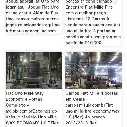
Jogue agora!Fiat Uno para
portas ar condicionado …
jogar aqui. Jogue Fiat Uno
Encontre Fiat Mille Fire
online gratis. Além de Fiat
com o melhor preço.
Uno, temos muitos outros
Listamos 22 Carros à
jogos relacionados aqui no
venda para a sua busca fiat
brh.meusjogosonline.com
uno mille fire 4 portas ar
condicionado com preços a
partir de R10.900.
Fiat Uno Mille Way
Carros Fiat Mille 4 portas
Economy 4 Portas
em Ceará -
Completo -
carros.mitula.com.brFiat
mg.olx.com.brDetalhes do
uno mille fire economy way
Veículo Modelo Uno Mille
1.0 (flex) 4p branco
WAY ECONOMY 1.0 F.Flex
2013/2013 flex