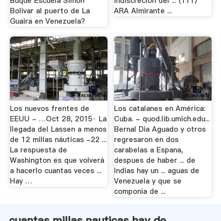
Buque Escuela Simon
indiscreción del ... (111)
Bolivar al puerto de La
ARA Almirante ...
Guaira en Venezuela?
Los nuevos frentes de
Los catalanes en América:
EEUU - …Oct 28, 2015· La
Cuba. - quod.lib.umich.edu...
llegada del Lassen a menos
Bernal Dia Aguado y otros
de 12 millas náuticas -22 ...
regresaron en dos
La respuesta de
carabelas a Espana,
Washington es que volverá
despues de haber ... de
a hacerlo cuantas veces ...
Indias hay un ... aguas de
Hay …
Venezuela y que se
componia de ...
cuantas millas nauticas hay de