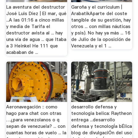
La aventura del destructor
Garoña y el curriculum |
José Luis Díez | El mar, qué
ArabatikAparte del coste
...A las 01:16 a cinco millas
tangible de su gestión, hay
y media de Tarifa el
otros ... con millas náuticas
destructor avista al ... hay
y psis). No hay ya más ... 16
una vía de agua ... que ltaba
de Julio de la oposición de
a 3 Heinkel He 111 que
Venezuela y el 1 ...
acababan de ...
Aeronavegación :: como
desarrollo defensa y
hago para chat con otras
tecnologia belica: Raytheon
…¿para venezolanos o q
entrega ...desarrollo
sepan de venezuela? ... con
defensa y tecnologÍa bÉlica
cuantas horas de vuelo ... la
blog de divulgaciÓn del uso