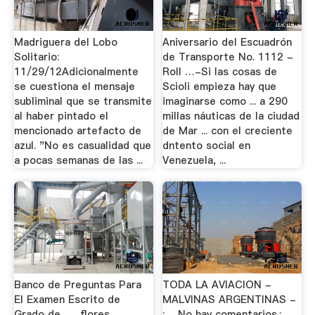
Madriguera del Lobo
Aniversario del Escuadrón
Solitario:
de Transporte No. 1112 -
11/29/12Adicionalmente
Roll …-Si las cosas de
se cuestiona el mensaje
Scioli empieza hay que
subliminal que se transmite
imaginarse como ... a 290
al haber pintado el
millas náuticas de la ciudad
mencionado artefacto de
de Mar ... con el creciente
azul. "No es casualidad que
dntento social en
a pocas semanas de las ...
Venezuela, ...
Banco de Preguntas Para
TODA LA AVIACION -
El Examen Escrito de
MALVINAS ARGENTINAS -
Grado de ...... flores,
: …No hay comentarios.: ...