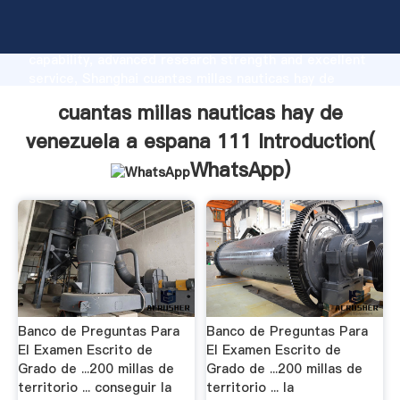
cuantas millas nauticas hay de venezuela a espana
111 manufacturer Grasping strong production
capability, advanced research strength and excellent
service, Shanghai cuantas millas nauticas hay de
venezuela a espana 111 supplier create the value
cuantas millas nauticas hay de
and bring values to all of customers.
venezuela a espana 111 Introduction(
WhatsApp
)
Banco de Preguntas Para
Banco de Preguntas Para
El Examen Escrito de
El Examen Escrito de
Grado de ...200 millas de
Grado de ...200 millas de
territorio ... conseguir la
territorio ... la