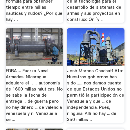
formula para obtenber
de la tecnologÍa para el
tiempo entre millas
desarrollo de sistemas de
nauticas y nudos? ¿Por que
armas y sus proyectos en
hay …
construcciÓn ´y ...
FDRA - Fuerza Naval:
José Marcos Chachati Ata:
Armadas: Nicaragua
Nuestros gobiernos han
adquiere el …... autonomía
sido ...... nos damos cuenta
de 1600 millas náuticas. No
de que Estados Unidos no
se sabe la fecha de
permitió la participación de
entrega ... de guerra pero
Venezuela y que ... de
no hay dinero ... de valencia
independencia. Pues,
venezuela y ni Venezuela
ninguna. Allí no hay ... de
se ...
350 millas ...