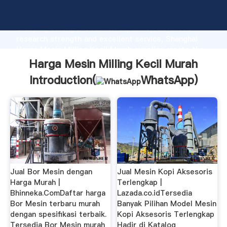
Harga Mesin Milling Kecil Murah manufacturer
Grasping strong production capability, advanced
research strength and excellent service, Shanghai
Harga Mesin Milling Kecil Murah supplier create the
value and bring values to all of customers.
Harga Mesin Milling Kecil Murah
Introduction(
WhatsApp
)
Jual Bor Mesin dengan
Jual Mesin Kopi Aksesoris
Harga Murah |
Terlengkap |
Bhinneka.ComDaftar harga
Lazada.co.idTersedia
Bor Mesin terbaru murah
Banyak Pilihan Model Mesin
dengan spesifikasi terbaik.
Kopi Aksesoris Terlengkap
Tersedia Bor Mesin murah
Hadir di Katalog